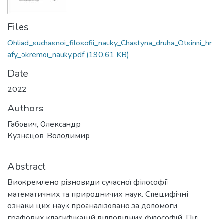
Files
Ohliad_suchasnoi_filosofii_nauky_Chastyna_druha_Otsinni_hr
afy_okremoi_nauky.pdf
(190.61 KB)
Date
2022
Authors
Габович, Олександр
Кузнєцов, Володимир
Abstract
Виокремлено різновиди сучасної філософії
математичних та природничих наук. Специфічні
ознаки цих наук проаналізовано за допомоги
графових класифікацій відповідних філософій. Під