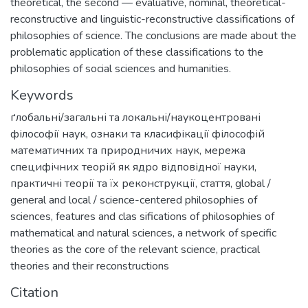
theoretical, the second — evaluative, nominal, theoretical-
reconstructive and linguistic-reconstructive classifications of
philosophies of science. The conclusions are made about the
problematic application of these classifications to the
philosophies of social sciences and humanities.
Keywords
ґлобальні/загальні та локальні/наукоцентровані
філософії наук
,
ознаки та класифікації філософій
математичних та природничих наук
,
мережа
специфічних теорій як ядро відповідної науки
,
практичні теорії та їх реконструкції
,
стаття
,
global /
general and local / science-centered philosophies of
sciences
,
features and clas sifications of philosophies of
mathematical and natural sciences
,
a network of specific
theories as the core of the relevant science
,
practical
theories and their reconstructions
Citation