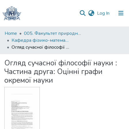
(current)
Log In
Communities
Home
005. Факультет природничих наук
&
Кафедра фізико-математичних наук
Collections
Огляд сучасної філософії науки : Частина друга: Оцінні графи окремої науки
All of DSpace
Огляд сучасної філософії науки :
Частина друга: Оцінні графи
Statistics
окремої науки