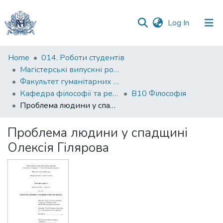
(current)
Log In
Communities
Home
014. Роботи студентів
&
Магістерські випускні роботи
Collections
Факультет гуманітарних наук
Кафедра філософії та релігієзнавства
В10 Філософія
All of DSpace
Проблема людини у спадщині Олексія Гілярова
Statistics
Проблема людини у спадщині
Олексія Гілярова