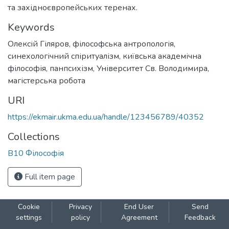
та західноєвропейських теренах.
Keywords
Олексій Гіляров
,
філософська антропологія
,
синехологічний спіритуалізм
,
київська академічна
філософія
,
панпсихізм
,
Університет Св. Володимира
,
магістерська робота
URI
https://ekmair.ukma.edu.ua/handle/123456789/40352
Collections
В10 Філософія
Full item page
Cookie
Privacy
End User
Send
settings
policy
Agreement
Feedback