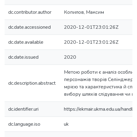
dc.contributor.author
Копилов, Максим
dc.date.accessioned
2020-12-01T23:01:26Z
dc.date.available
2020-12-01T23:01:26Z
dc.date.issued
2020
Метою роботи є аналіз особлив
персонажів творів Селінджера
dc.description.abstract
мрією та характеристика й спро
вибору шляхів слідування чи вте
dc.identifier.uri
https://ekmair.ukma.edu.ua/han
dc.language.iso
uk