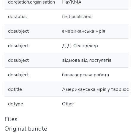
dc.relation.organisation
НаУКМА
dc.status
first published
dc.subject
американська мрія
dc.subject
Д.Д. Селінджер
dc.subject
відмова від постулатів
dc.subject
бакалаврська робота
dc.title
Американська мрія у творчості
dc.type
Other
Files
Original bundle