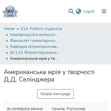
(current)
Log In
Communities
Home
014. Роботи студентів
&
Кваліфікаційні випускні роботи здобувачів вищої освіти бакалаврських програм
Collections
Факультет гуманітарних наук
Кафедра літературознавства
All of DSpace
В11.01 Філологія(українська мова та література)
Американська мрія у творчості Д.Д. Селінджера
Statistics
Американська мрія у творчості
Д.Д. Селінджера
Simple item page
dc.contributor.advisor
Семків, Ростислав