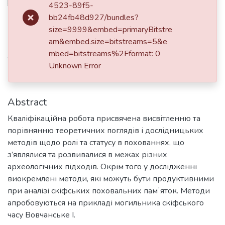
4523-89f5-
Date
bb24fb48d927/bundles?
size=9999&embed=primaryBitstre
2024
am&embed.size=bitstreams=5&e
Authors
mbed=bitstreams%2Fformat: 0
Unknown Error
Іванченко, Лілія
Abstract
Кваліфікаційна робота присвячена висвітленню та
порівнянню теоретичних поглядів і дослідницьких
методів щодо ролі та статусу в похованнях, що
з’являлися та розвивалися в межах різних
археологічних підходів. Окрім того у дослідженні
виокремлені методи, які можуть бути продуктивними
при аналізі скіфських поховальних памʼяток. Методи
апробовуються на прикладі могильника скіфського
часу Вовчанське І.