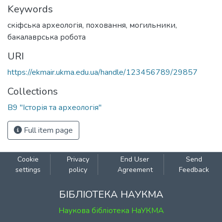
Keywords
скіфська археологія
,
поховання
,
могильники
,
бакалаврська робота
URI
https://ekmair.ukma.edu.ua/handle/123456789/29857
Collections
В9 "Історія та археологія"
Full item page
Cookie
Privacy
End User
Send
settings
policy
Agreement
Feedback
БІБЛІОТЕКА НАУКМА
Наукова бібліотека НаУКМА