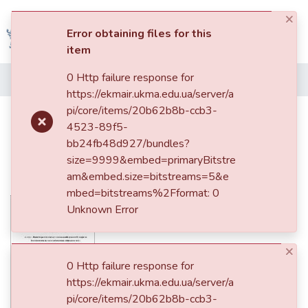
×
(current)
Log In
Error obtaining files for this
item
Communities
0 Http failure response for
Home
&
https://ekmair.ukma.edu.ua/server/a
Collections
pi/core/items/20b62b8b-ccb3-
Поняття ролі та статусу в
4523-89f5-
поховальній археології: теорія та
All of DSpace
bb24fb48d927/bundles?
імплементація на прикладі
size=9999&embed=primaryBitstre
Statistics
поховань скіфського часу
am&embed.size=bitstreams=5&e
mbed=bitstreams%2Fformat: 0
Unknown Error
×
0 Http failure response for
https://ekmair.ukma.edu.ua/server/a
pi/core/items/20b62b8b-ccb3-