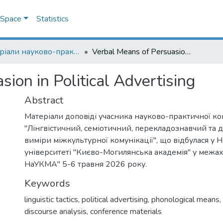
DSpace
Statistics
Матеріали науково-практичної конференції "Лінгвістичний, семіотичний, перекладознавчий та дидактичний виміри міжкультурної комунікації", 5-6 травня 2026 року = Proceedings of the Scientific and Practical Conference "Linguistic, Semiotic, Translation and Didactic Dimensions of Intercultural Communication", May 5-6, 2026
Verbal Means of Persuasion in Political Advertising
ion in Political Advertising
Abstract
Матеріали доповiді учасника науково-практичної к
"Лінгвістичний, семіотичний, перекладознавчий та
виміри міжкультурної комунікації", що відбулася у
університеті "Києво-Могилянська академія" у межах
НаУКМА" 5-6 травня 2026 року.
Keywords
linguistic tactics
,
political advertising
,
phonological means
,
discourse analysis
,
conference materials