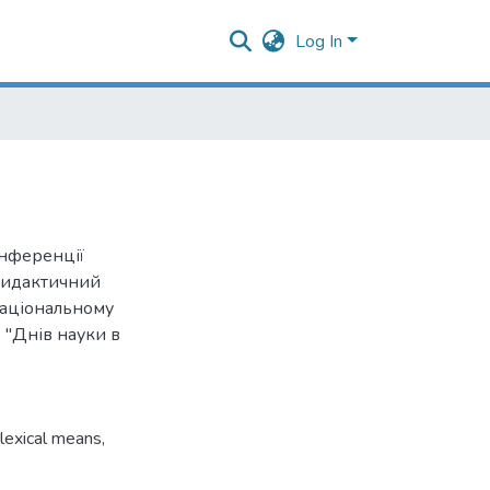
Log In
онференції
 дидактичний
 Національному
 "Днів науки в
lexical means
,