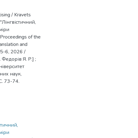
ising / Kravets
"Лінгвістичний,
міри
Proceedings of the
ranslation and
 5-6, 2026 /
 Федорів Я. Р.] ;
університет
них наук,
С. 73-74.
стичний,
міри