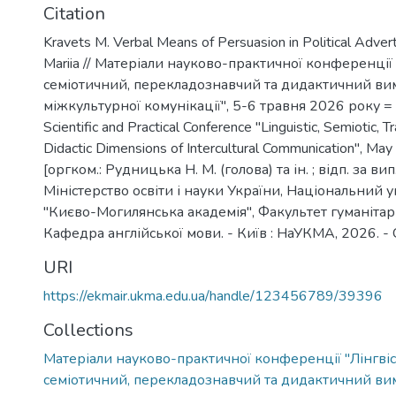
Citation
Kravets M. Verbal Means of Persuasion in Political Advert
Mariia // Матеріали науково-практичної конференції 
семіотичний, перекладознавчий та дидактичний ви
міжкультурної комунікації", 5-6 травня 2026 року = 
Scientific and Practical Conference "Linguistic, Semiotic, T
Didactic Dimensions of Intercultural Communication", May
[оргком.: Рудницька Н. М. (голова) та ін. ; відп. за вип.
Міністерство освіти і науки України, Національний 
"Києво-Могилянська академія", Факультет гуманітар
Кафедра англійської мови. - Київ : НаУКМА, 2026. - 
URI
https://ekmair.ukma.edu.ua/handle/123456789/39396
Collections
Матеріали науково-практичної конференції "Лінгві
семіотичний, перекладознавчий та дидактичний ви