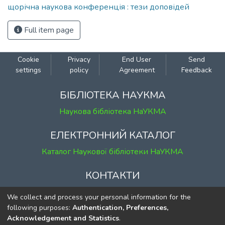
щорічна наукова конференція : тези доповідей
Full item page
Cookie
Privacy
End User
Send
settings
policy
Agreement
Feedback
БІБЛІОТЕКА НАУКМА
Наукова бібліотека НаУКМА
ЕЛЕКТРОННИЙ КАТАЛОГ
Каталог Наукової бібліотеки НаУКМА
КОНТАКТИ
м. Київ, вул. Григорія Сковороди, 2
We collect and process your personal information for the
к. 1, к. 120
following purposes:
Authentication, Preferences,
Acknowledgement and Statistics
.
тел.
(044) 463-69-31