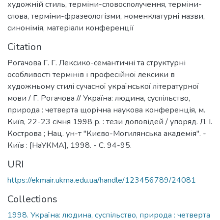
художній стиль
,
терміни-словосполучення
,
терміни-
слова
,
терміни-фразеологізми
,
номенклатурні назви
,
синонімія
,
матеріали конференції
Citation
Рогачова Г. Г. Лексико-семантичні та структурні
особливості термінів і професійної лексики в
художньому стилі сучасної української літературної
мови / Г. Рогачова // Україна: людина, суспільство,
природа : четверта щорічна наукова конференція, м.
Київ, 22-23 січня 1998 р. : тези доповідей / упоряд. Л. І.
Кострова ; Нац. ун-т "Києво-Могилянська академія". -
Київ : [НаУКМА], 1998. - С. 94-95.
URI
https://ekmair.ukma.edu.ua/handle/123456789/24081
Collections
1998. Україна: людина, суспільство, природа : четверта