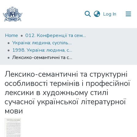
(current)
Log In
Communities
Home
012. Конференції та семінари НаУКМА
&
Україна: людина, суспільство, природа : щорічна наукова конференція
Collections
1998. Україна: людина, суспільство, природа : четверта щорічна наукова конференція : тези доповідей
Лексико-семантичні та структурні особливості термінів і професійної лексики в художньому стилі сучасної української літературної мови
All of DSpace
Лексико-семантичні та структурні
Statistics
особливості термінів і професійної
лексики в художньому стилі
сучасної української літературної
мови