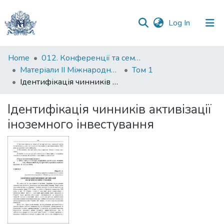
(current)
Log In
Communities
Home
012. Конференції та семінари НаУКМА
&
Матеріали II Міжнародної науково-практичної конференції "Менеджмент та маркетинг як фактори розвитку бізнесу", 17-19 квітня 2024 р.
Том 1
Collections
Ідентифікація чинників активізації іноземного інвестування
All of DSpace
Ідентифікація чинників активізації
іноземного інвестування
Statistics