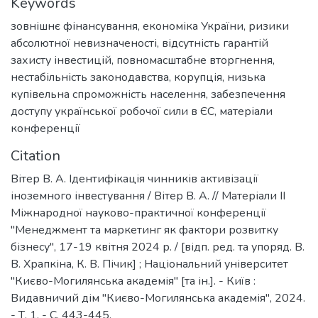
Keywords
зовнішнє фінансування
,
економіка України
,
ризики
абсолютної невизначеності
,
відсутність гарантій
захисту інвестицій
,
повномасштабне вторгнення
,
нестабільність законодавства
,
корупція
,
низька
купівельна спроможність населення
,
забезпечення
доступу української робочої сили в ЄС
,
матеріали
конференції
Citation
Вітер В. А. Ідентифікація чинників активізації
іноземного інвестування / Вітер В. А. // Матеріали ІІ
Міжнародної науково-практичної конференції
"Менеджмент та маркетинг як фактори розвитку
бізнесу", 17-19 квітня 2024 р. / [відп. ред. та упоряд. В.
В. Храпкіна, К. В. Пічик] ; Національний університет
"Києво-Могилянська академія" [та ін.]. - Київ :
Видавничий дім "Києво-Могилянська академія", 2024.
- Т. 1. - C. 443-445.