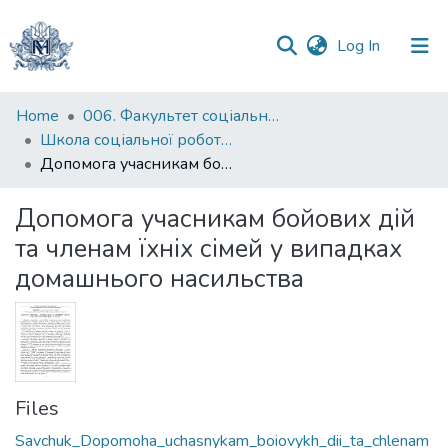
(current)
Log In
Communities
Home
006. Факультет соціальних наук і соціальних технологій
&
Школа соціальної роботи імені професора Володимира Полтавця
Collections
Допомога учасникам бойових дій та членам їхніх сімей у випадках домашнього насильства
All of DSpace
Допомога учасникам бойових дій
та членам їхніх сімей у випадках
Statistics
домашнього насильства
Files
Savchuk_Dopomoha_uchasnykam_boiovykh_dii_ta_chlenam