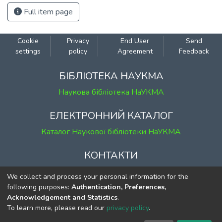
Full item page
Cookie
Privacy
End User
Send
settings
policy
Agreement
Feedback
БІБЛІОТЕКА НАУКМА
Наукова бібліотека НаУКМА
ЕЛЕКТРОННИЙ КАТАЛОГ
Каталог Наукової бібліотеки НаУКМА
КОНТАКТИ
м. Київ, вул. Григорія Сковороди, 2
We collect and process your personal information for the
к. 1, к. 120
following purposes:
Authentication, Preferences,
Acknowledgement and Statistics
.
тел.
(044) 463-69-31
To learn more, please read our
privacy policy
.
ekmair@ukma.edu.ua