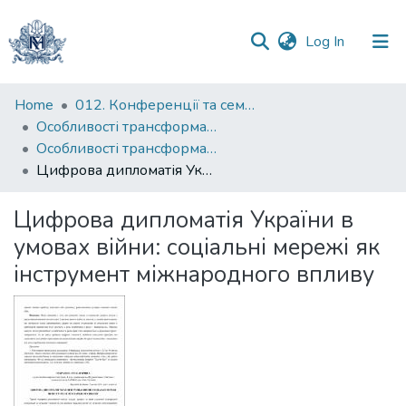
(current)
Log In
Communities
Home
012. Конференції та семінари НаУКМА
&
Особливості трансформації комунікацій в умовах новітніх суспільних викликів: науково-практична конференція
Collections
Особливості трансформації комунікацій в умовах новітніх суспільних викликів: тези науково-практичної конференції 2025
Цифрова дипломатія України в умовах війни: соціальні мережі як інструмент міжнародного впливу
All of DSpace
Цифрова дипломатія України в
Statistics
умовах війни: соціальні мережі як
інструмент міжнародного впливу