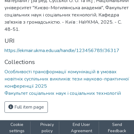
матеріали / [за ред. Сусської О. О. та ін.] ; Національний
університет "Києво-Могилянська академія", Факультет
соціальних наук і соціальних технологій, Кафедра
зв'язків з громадськістю. - Київ : НаУКМА, 2025. - С.
48-51.
URI
https://ekmair.ukma.edu.ua/handle/123456789/36317
Collections
Особливості трансформації комунікацій в умовах
новітніх суспільних викликів: тези науково-практичної
конференції 2025
Факультет соціальних наук і соціальних технологій
Full item page
Cookie
Privacy
End User
Send
settings
policy
Agreement
Feedback