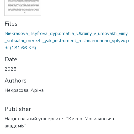
Files
Niekrasova_Tsyfrova_dyplomatiia_Ukrainy_v_umovakh_viiny
_sotsialni_merezhi_yak_instrument_mizhnarodnoho_vplyvu.p
df
(181.66 KB)
Date
2025
Authors
Нєкрасова, Аріна
Publisher
Національний університет "Києво-Могилянська
академія"