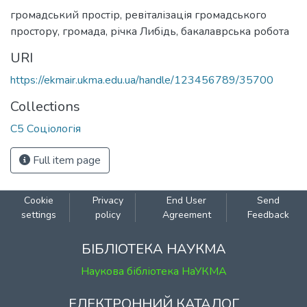
громадський простір
,
ревіталізація громадського
простору
,
громада
,
річка Либідь
,
бакалаврська робота
URI
https://ekmair.ukma.edu.ua/handle/123456789/35700
Collections
С5 Соціологія
Full item page
Cookie
Privacy
End User
Send
settings
policy
Agreement
Feedback
БІБЛІОТЕКА НАУКМА
Наукова бібліотека НаУКМА
ЕЛЕКТРОННИЙ КАТАЛОГ