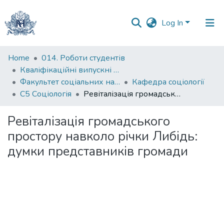
Log In
Communities
Home
014. Роботи студентів
&
Кваліфікаційні випускні роботи здобувачів вищої освіти бакалаврських програм
Collections
Факультет соціальних наук і соціальних технологій
Кафедра соціології
С5 Соціологія
Ревіталізація громадського простору навколо річки Либідь: думки представників громади
All of DSpace
Ревіталізація громадського
Statistics
простору навколо річки Либідь:
думки представників громади