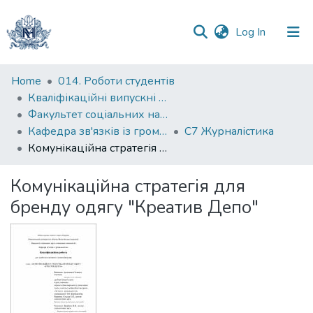
(current)
Log In
Communities
Home
014. Роботи студентів
&
Кваліфікаційні випускні роботи здобувачів вищої освіти бакалаврських програм
Collections
Факультет соціальних наук і соціальних технологій
Кафедра зв'язків із громадськістю
С7 Журналістика
All of DSpace
Комунікаційна стратегія для бренду одягу "Креатив Депо"
Statistics
Комунікаційна стратегія для
бренду одягу "Креатив Депо"