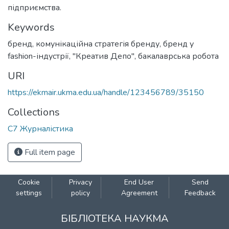
підприємства.
Keywords
бренд
,
комунікаційна стратегія бренду
,
бренд у
fashion-індустрії
,
"Креатив Депо"
,
бакалаврська робота
URI
https://ekmair.ukma.edu.ua/handle/123456789/35150
Collections
С7 Журналістика
Full item page
Cookie
Privacy
End User
Send
settings
policy
Agreement
Feedback
БІБЛІОТЕКА НАУКМА