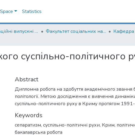
DSpace
Statistics
Кваліфікаційні випускні роботи здобувачів вищої освіти бакалаврських програм
Факультет соціальних наук і соціальних технологій
Кафедра п
ого суспільно-політичного р
Abstract
Дипломна робота на здобуття академічного звання 
політології. Метою дослідження є вивчення динамік
суспільно-політичного руху в Криму протягом 1991
Keywords
сепаратизм
,
суспільно-політичні рухи
,
Крим
,
політичн
бакалаврська робота