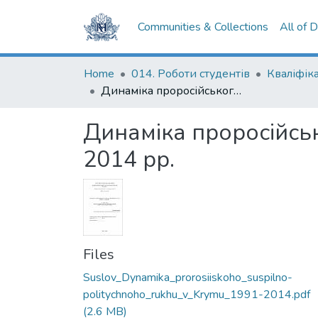
Communities & Collections
All of 
Home
014. Роботи студентів
Динаміка проросійського суспільно-політичного руху в Kриму, 1991-2014 рр.
Динаміка проросійськ
2014 рр.
Files
Suslov_Dynamika_prorosiiskoho_suspilno-
politychnoho_rukhu_v_Krymu_1991-2014.pdf
(2.6 MB)