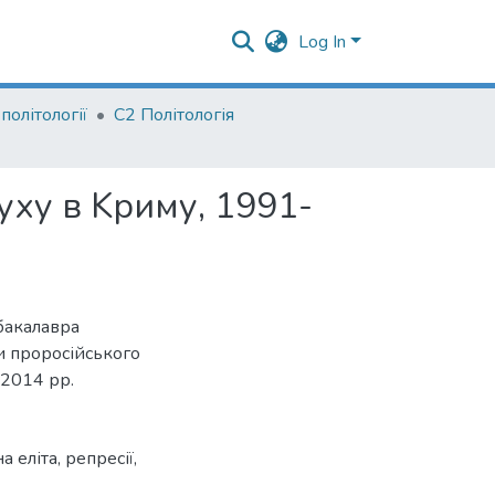
Log In
олітології
С2 Політологія
уху в Kриму, 1991-
бакалавра
и проросійського
-2014 рр.
а еліта
,
репресії
,