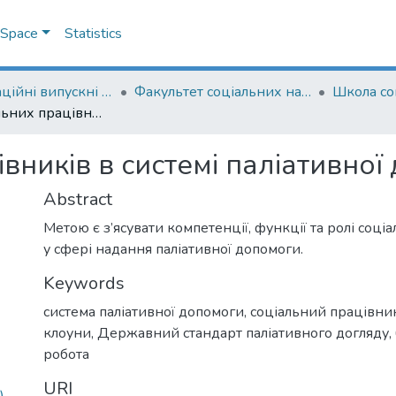
DSpace
Statistics
Кваліфікаційні випускні роботи здобувачів вищої освіти бакалаврських програм
Факультет соціальних наук і соціальних технологій
Школа со
Ролі соціальних працівників в системі паліативної допомоги
івників в системі паліативно
Abstract
Метою є з’ясувати компетенції, функції та ролі соці
у сфері надання паліативної допомоги.
Keywords
система паліативної допомоги
,
соціальний працівни
клоуни
,
Державний стандарт паліативного догляду
,
робота
URI