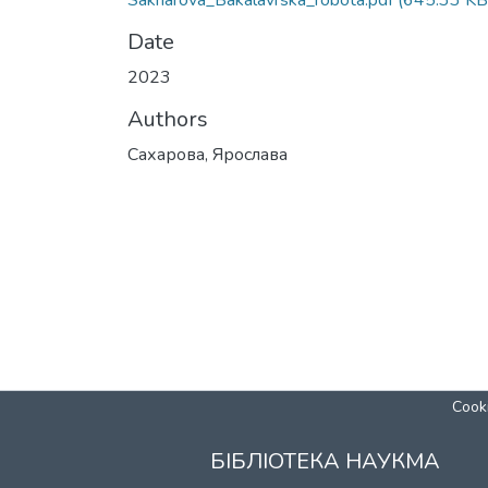
Sakharova_Bakalavrska_robota.pdf
(645.33 KB
Date
2023
Authors
Сахарова, Ярослава
Cooki
БІБЛІОТЕКА НАУКМА