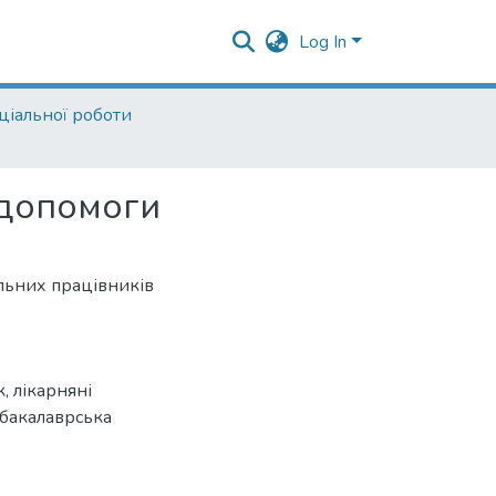
Log In
ціальної роботи
ї допомоги
альних працівників
к
,
лікарняні
бакалаврська