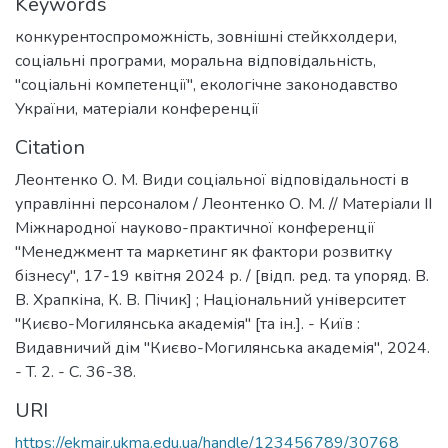
Keywords
конкурентоспроможність
,
зовнішні стейкхолдери
,
соціальні програми
,
моральна відповідальність
,
"соціальні компетенції"
,
екологічне законодавство
України
,
матеріали конференції
Citation
Леонтенко О. М. Види соціальної відповідальності в
управлінні персоналом / Леонтенко О. М. // Матеріали ІІ
Міжнародної науково-практичної конференції
"Менеджмент та маркетинг як фактори розвитку
бізнесу", 17-19 квітня 2024 р. / [відп. ред. та упоряд. В.
В. Храпкіна, К. В. Пічик] ; Національний університет
"Києво-Могилянська академія" [та ін.]. - Київ :
Видавничий дім "Києво-Могилянська академія", 2024.
- T. 2. - C. 36-38.
URI
https://ekmair.ukma.edu.ua/handle/123456789/30768