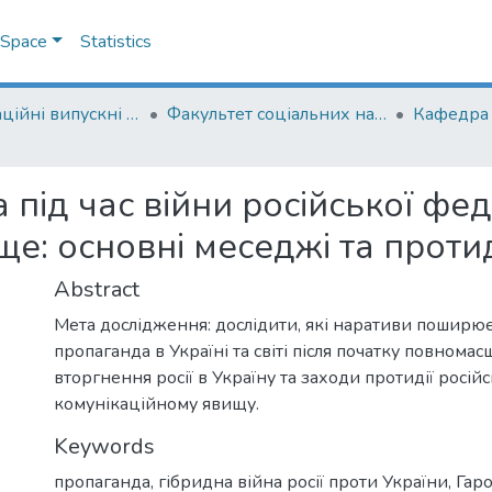
DSpace
Statistics
Кваліфікаційні випускні роботи здобувачів вищої освіти бакалаврських програм
Факультет соціальних наук і соціальних технологій
Кафедра п
 під час війни російської фед
ще: основні меседжі та проти
Abstract
Мета дослідження: дослідити, які наративи поширює
пропаганда в Україні та світі після початку повнома
вторгнення росії в Україну та заходи протидії росій
комунікаційному явищу.
Keywords
пропаганда
,
гібридна війна росії проти України
,
Гаро