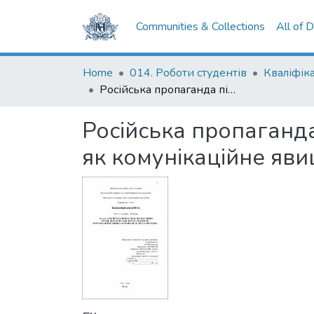
Communities & Collections
All of 
Home
014. Роботи студентів
Російська пропаганда під час війни російської федерації проти України як комунікаційне явище: основні меседжі та протидія
Російська пропаганда
як комунікаційне яви