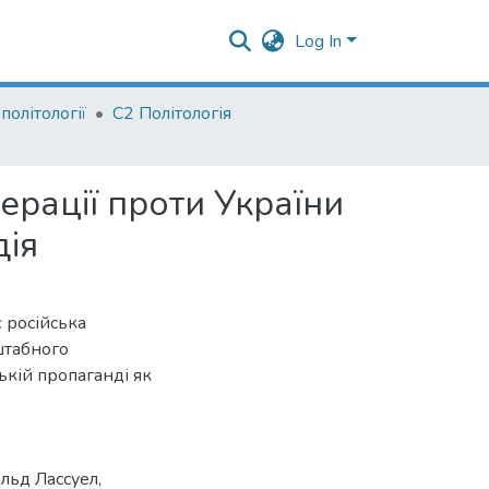
Log In
олітології
С2 Політологія
ерації проти України
дія
 російська
сштабного
ській пропаганді як
льд Лассуел
,