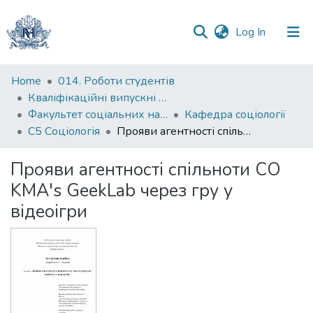
(current)
Log In
Communities
Home
014. Роботи студентів
&
Кваліфікаційні випускні роботи здобувачів вищої освіти бакалаврських програм
Collections
Факультет соціальних наук і соціальних технологій
Кафедра соціології
С5 Соціологія
Прояви агентності спільноти СО KMA's GeekLab через гру у відеоігри
All of DSpace
Прояви агентності спільноти СО
Statistics
KMA's GeekLab через гру у
відеоігри