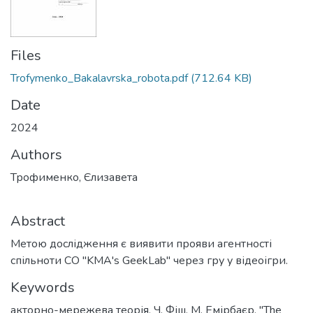
Files
Trofymenko_Bakalavrska_robota.pdf
(712.64 KB)
Date
2024
Authors
Трофименко, Єлизавета
Abstract
Метою дослідження є виявити прояви агентності
спільноти СО "KMA's GeekLab" через гру у відеоігри.
Keywords
акторно-мережева теорія
,
Ч. Фіш
,
М. Емірбаєр
,
"The