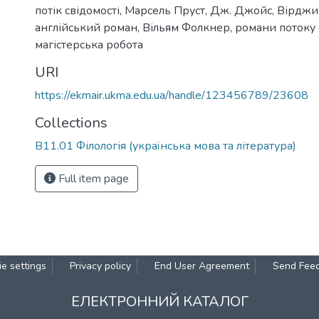
потік свідомості
,
Марсель Пруст
,
Дж. Джойс
,
Вірджи
англійський роман
,
Вільям Фолкнер
,
романи потоку 
магістерська робота
URI
https://ekmair.ukma.edu.ua/handle/123456789/23608
Collections
В11.01 Філологія (українська мова та література)
Full item page
e settings
Privacy policy
End User Agreement
Send Fee
ЕЛЕКТРОННИЙ КАТАЛОГ