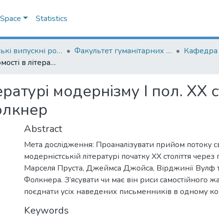
DSpace
Statistics
Магістерські випускні роботи
Факультет гуманітарних наук
Потік свідомості в літературі модернізму І пол. ХХ ст.: М. Пруст, Дж. Джойс, В. Вулф, В. Фолкнер
ературі модернізму І пол. ХХ с
олкнер
Abstract
Мета дослідження: Проаналізувати прийом потоку св
модерністській літературі початку ХХ століття через
Марселя Пруста, Джеймса Джойса, Вірджинії Вулф т
Фолкнера. З’ясувати чи має він риси самостійного 
поєднати усіх наведених письменників в одному ко
Keywords