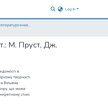
Log In
Кафедра літературознавства
т.: М. Пруст, Дж.
ідомості в
 призму творчості
а Вільяма
жанру, що може
нкретному стилі.