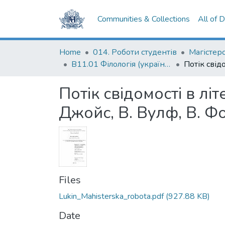
Communities & Collections
All of 
Home
014. Роботи студентів
В11.01 Філологія (українська мова та література)
Потік свідомості в літ
Джойс, В. Вулф, В. Ф
Files
Lukin_Mahisterska_robota.pdf
(927.88 KB)
Date