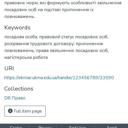
правових норм, які формують особливості звільнення
посадових осіб на підставі припинення їх
повноважень.
Keywords
посадова особа
,
правовий статус посадових осіб
,
розірвання трудового договору
,
припинення
повноважень
,
права звільнених посадових осіб
,
магістерська робота
URI
https://ekmair.ukma.edu.ua/handle/123456789/23590
Collections
D8 Право
Full item page
Cookie
Privacy
End User
Send