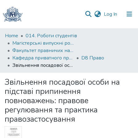
(current)
Log In
Communities
Home
014. Роботи студентів
&
Магістерські випускні роботи
Collections
Факультет правничих наук
Кафедра приватного права
D8 Право
All of DSpace
Звільнення посадової особи на підставі припинення повноважень: правове регулювання та практика правозастосування
Statistics
Звільнення посадової особи на
підставі припинення
повноважень: правове
регулювання та практика
правозастосування