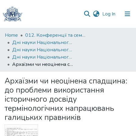
(current)
Log In
Communities
Home
012. Конференції та семінари НаУКМА
&
Дні науки Національного університету "Києво-Могилянська академія"
Collections
Дні науки Національного університету "Києво-Могилянська академія" на факультеті правничих наук
Дні науки Національного університету "Києво-Могилянська академія" на факультеті правничих наук. 2012-2013
All of DSpace
Архаїзми чи неоцінена спадщина: до проблеми використання історичного досвіду термінологічних напрацювань галицьких правників
Statistics
Архаїзми чи неоцінена спадщина:
до проблеми використання
історичного досвіду
термінологічних напрацювань
галицьких правників