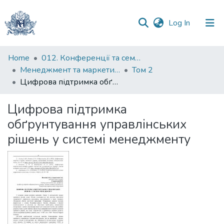
(current)
Log In
Communities
Home
012. Конференції та семінари НаУКМА
&
Менеджмент та маркетинг як фактори розвитку бізнесу : матеріали ІV Міжнародної науково-практичної конференції 15-17 квітня 2026 р.
Том 2
Collections
Цифрова підтримка обґрунтування управлінських рішень у системі менеджменту
All of DSpace
Цифрова підтримка
обґрунтування управлінських
Statistics
рішень у системі менеджменту