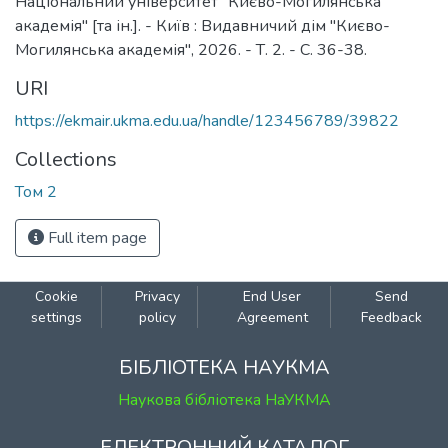
Національний університет "Києво-Могилянська
академія" [та ін.]. - Київ : Видавничий дім "Києво-
Могилянська академія", 2026. - Т. 2. - С. 36-38.
URI
https://ekmair.ukma.edu.ua/handle/123456789/39822
Collections
Том 2
Full item page
Cookie
Privacy
End User
Send
settings
policy
Agreement
Feedback
БІБЛІОТЕКА НАУКМА
Наукова бібліотека НаУКМА
ЕЛЕКТРОННИЙ КАТАЛОГ