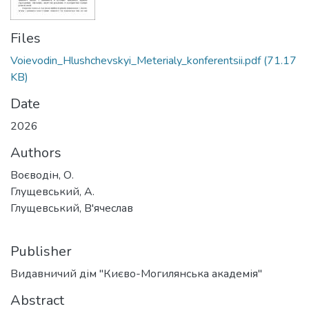
Files
Voievodin_Hlushchevskyi_Meterialy_konferentsii.pdf
(71.17
KB)
Date
2026
Authors
Воєводін, О.
Глущевський, А.
Глущевський, В'ячеслав
Publisher
Видавничий дім "Києво-Могилянська академія"
Abstract