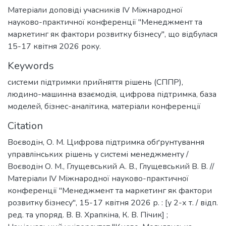
Матеріали доповіді учасників IV Міжнародної
науково-практичної конференції "Менеджмент та
маркетинг як фактори розвитку бізнесу", що відбулася
15-17 квітня 2026 року.
Keywords
системи підтримки прийняття рішень (СППР)
,
людино-машинна взаємодія
,
цифрова підтримка
,
база
моделей
,
бізнес-аналітика
,
матеріали конференції
Citation
Воєводін, О. М. Цифрова підтримка обґрунтування
управлінських рішень у системі менеджменту /
Воєводін О. М., Глущевський А. В., Глущевський В. В. //
Матеріали ІV Міжнародної науково-практичної
конференції "Менеджмент та маркетинг як фактори
розвитку бізнесу", 15-17 квітня 2026 р. : [у 2-х т. / відп.
ред. та упоряд. В. В. Храпкіна, К. В. Пічик] ;