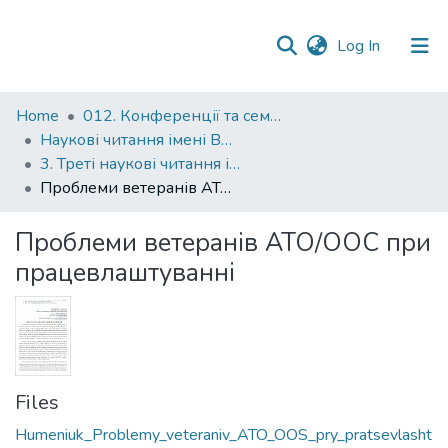
(current)
Log In
Communities
Home
012. Конференції та семінари НаУКМА
&
Наукові читання імені Володимира Івановича Полтавця
Collections
3. Треті наукові читання імені професора Володимира Івановича Полтавця
Проблеми ветеранів АТО/ООС при працевлаштуванні
All of DSpace
Проблеми ветеранів АТО/ООС при
Statistics
працевлаштуванні
Files
Humeniuk_Problemy_veteraniv_ATO_OOS_pry_pratsevlasht