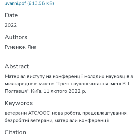
uvanni.pdf
(613.98 KB)
Date
2022
Authors
Гуменюк, Яна
Abstract
Матеріал виступу на конференції молодих науковців з
міжнародною участю "Треті наукові читання імені В. І.
Полтавця", Київ, 11 лютого 2022 р.
Keywords
ветерани АТО/ООС
,
нова робота
,
працевлаштування
,
безробітні ветерани
,
матеріали конференції
Citation