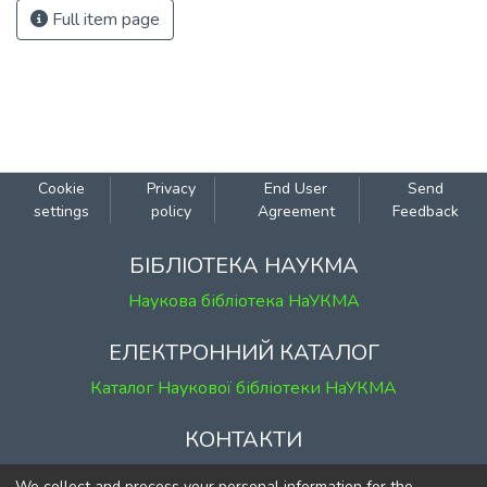
Full item page
Cookie
Privacy
End User
Send
settings
policy
Agreement
Feedback
БІБЛІОТЕКА НАУКМА
Наукова бібліотека НаУКМА
ЕЛЕКТРОННИЙ КАТАЛОГ
Каталог Наукової бібліотеки НаУКМА
КОНТАКТИ
м. Київ, вул. Григорія Сковороди, 2
We collect and process your personal information for the