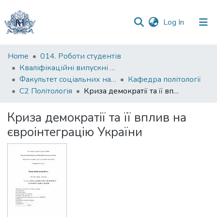
(current)
Log In
Communities
Home
014. Роботи студентів
&
Кваліфікаційні випускні роботи здобувачів вищої освіти бакалаврських програм
Collections
Факультет соціальних наук і соціальних технологій
Кафедра політології
С2 Політологія
Криза демократії та її вплив на євроінтеграцію України
All of DSpace
Криза демократії та її вплив на
Statistics
євроінтеграцію України