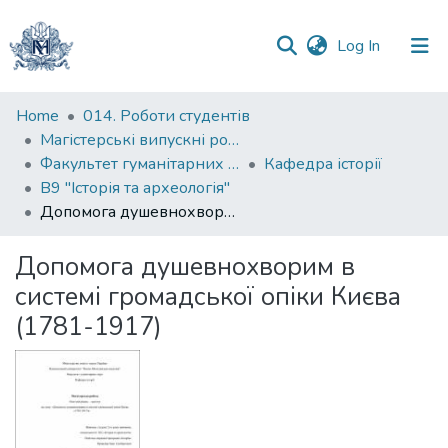
(current)
Log In
Communities
Home
014. Роботи студентів
&
Магістерські випускні роботи
Collections
Факультет гуманітарних наук
Кафедра історії
В9 "Історія та археологія"
All of DSpace
Допомога душевнохворим в системі громадської опіки Києва (1781-1917)
Statistics
Допомога душевнохворим в
системі громадської опіки Києва
(1781-1917)