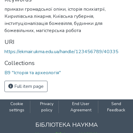
прикази громадської опіки
,
історія психіатрії
,
Кирилівська лікарня
,
Київська губернія
,
інституціоналізація божевілля
,
будинки для
божевільних
,
магістерська робота
URI
https://ekmair.ukma.edu.ua/handle/123456789/40335
Collections
В9 "Історія та археологія"
Full item page
Cookie
Privacy
End User
Send
settings
policy
Agreement
Feedback
БІБЛІОТЕКА НАУКМА