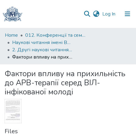
(current)
Log In
Communities
Home
012. Конференції та семінари НаУКМА
&
Наукові читання імені Володимира Івановича Полтавця
Collections
2. Другі наукові читання імені професора Володимира Івановича Полтавця
Фактори впливу на прихильність до АРВ-терапії серед ВІЛ-інфікованої молоді
All of DSpace
Фактори впливу на прихильність
Statistics
до АРВ-терапії серед ВІЛ-
інфікованої молоді
Files