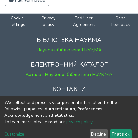
Full item page
Cookie
Privacy
End User
Send
settings
policy
Agreement
Feedback
БІБЛІОТЕКА НАУКМА
Наукова бібліотека НаУКМА
ЕЛЕКТРОННИЙ КАТАЛОГ
Каталог Наукової бібліотеки НаУКМА
КОНТАКТИ
м. Київ, вул. Григорія Сковороди, 2
We collect and process your personal information for the
к. 1, к. 120
following purposes:
Authentication, Preferences,
Acknowledgement and Statistics
.
тел.
(044) 463-69-31
To learn more, please read our
privacy policy
.
ekmair@ukma.edu.ua
Customize
Decline
That's ok