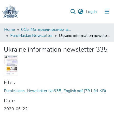
(current)
Log In
Communities
Home
015. Матеріали різних дослідників та організацій
&
EuroMaidan Newsletter
Ukraine information newsletter 335
Collections
Ukraine information newsletter 335
All of DSpace
Statistics
Files
EuroMaidan_Newsletter No335_English.pdf
(791.94 KB)
Date
2020-06-22