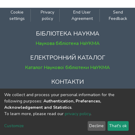
Cookie
Privacy
End User
Send
settings
policy
Agreement
Feedback
БІБЛІОТЕКА НАУКМА
Наукова бібліотека НаУКМА
ЕЛЕКТРОННИЙ КАТАЛОГ
Каталог Наукової бібліотеки НаУКМА
КОНТАКТИ
м. Київ, вул. Григорія Сковороди, 2
We collect and process your personal information for the
к. 1, к. 120
following purposes:
Authentication, Preferences,
Acknowledgement and Statistics
.
тел.
(044) 463-69-31
To learn more, please read our
privacy policy
.
ekmair@ukma.edu.ua
Customize
Decline
That's ok