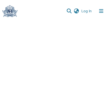
(current)
Log In
Communities
&
Collections
All of DSpace
Statistics