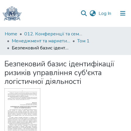
(current)
Log In
Communities
Home
012. Конференції та семінари НаУКМА
&
Менеджмент та маркетинг як фактори розвитку бізнесу : матеріали ІV Міжнародної науково-практичної конференції 15-17 квітня 2026 р.
Том 1
Collections
Безпековий базис ідентифікації ризиків управління суб'єкта логістичної діяльності
All of DSpace
Безпековий базис ідентифікації
ризиків управління суб'єкта
Statistics
логістичної діяльності