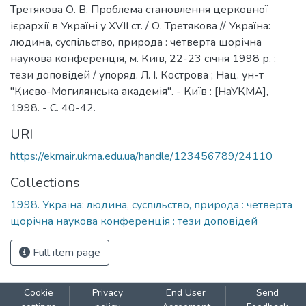
Третякова О. В. Проблема становлення церковної
ієрархії в Україні у XVII ст. / О. Третякова // Україна:
людина, суспільство, природа : четверта щорічна
наукова конференція, м. Київ, 22-23 січня 1998 р. :
тези доповідей / упоряд. Л. І. Кострова ; Нац. ун-т
"Києво-Могилянська академія". - Київ : [НаУКМА],
1998. - С. 40-42.
URI
https://ekmair.ukma.edu.ua/handle/123456789/24110
Collections
1998. Україна: людина, суспільство, природа : четверта
щорічна наукова конференція : тези доповідей
Full item page
Cookie
Privacy
End User
Send