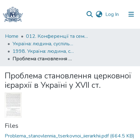
(current)
Log In
Communities
Home
012. Конференції та семінари НаУКМА
&
Україна: людина, суспільство, природа : щорічна наукова конференція
Collections
1998. Україна: людина, суспільство, природа : четверта щорічна наукова конференція : тези доповідей
Проблема становлення церковної ієрархії в Україні у XVII ст.
All of DSpace
Проблема становлення церковної
Statistics
ієрархії в Україні у XVII ст.
Files
Problema_stanovlennia_tserkovnoi_iierarkhii.pdf
(664.5 KB)