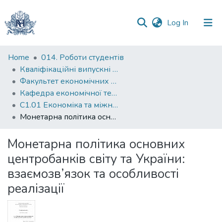
(current)
Log In
Communities
Home
014. Роботи студентів
&
Кваліфікаційні випускні роботи здобувачів вищої освіти бакалаврських програм
Collections
Факультет економічних наук
Кафедра економічної теорії
All of DSpace
С1.01 Економіка та міжнародні економічні відносини (економіка)
Монетарна політика основних центробанків світу та України: взаємозв’язок та особливості реалізації
Statistics
Монетарна політика основних
центробанків світу та України:
взаємозв’язок та особливості
реалізації