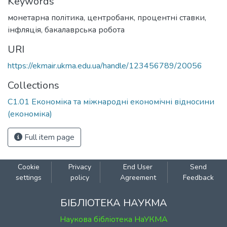
Keywords
монетарна політика
,
центробанк
,
процентні ставки
,
інфляція
,
бакалаврська робота
URI
https://ekmair.ukma.edu.ua/handle/123456789/20056
Collections
С1.01 Економіка та міжнародні економічні відносини
(економіка)
Full item page
Cookie
Privacy
End User
Send
settings
policy
Agreement
Feedback
БІБЛІОТЕКА НАУКМА
Наукова бібліотека НаУКМА