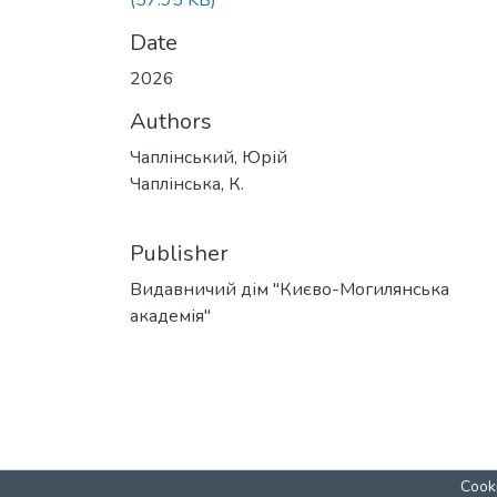
(57.95 KB)
Date
2026
Authors
Чаплінський, Юрій
Чаплінська, К.
Publisher
Видавничий дім "Києво-Могилянська
академія"
Cooki