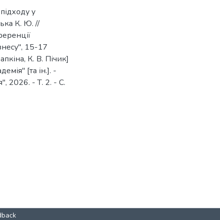
 підходу у
ка К. Ю. //
ференції
несу", 15-17
рапкіна, К. В. Пічик]
ія" [та ін.]. -
2026. - Т. 2. - С.
dback