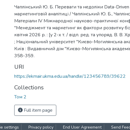
Чаплінський Ю. Б. Переваги та недоліки Data-Driven
маркетинговій аналітиці / Чаплінський Ю. Б., Чаплінсь
Матеріали ІV Міжнародної науково-практичної кон
"Менеджмент та маркетинг як фактори розвитку біз
квітня 2026 р. : [у 2-х т. / відп. ред. та упоряд. В. В. Х
; Національний університет "Києво-Могилянська академ
Київ : Видавничий дім "Києво-Могилянська академія", 
358-359.
URI
https://ekmair.ukma.edu.ua/handle/123456789/39622
Collections
Том 2
Full item page
e settings
Privacy policy
End User Agreement
Send Fee