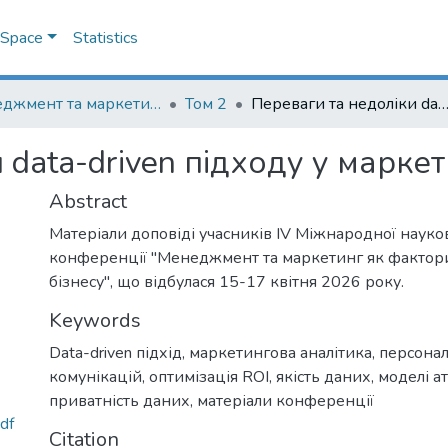
DSpace
Statistics
Менеджмент та маркетинг як фактори розвитку бізнесу : матеріали ІV Міжнародної науково-практичної конференції 15-17 квітня 2026 р.
Том 2
Переваги та недоліки data-driven підходу у маркетинговій ана
 data-driven підходу у маркет
Abstract
Матеріали доповіді учасників IV Міжнародної науко
конференції "Менеджмент та маркетинг як фактор
бізнесу", що відбулася 15-17 квітня 2026 року.
Keywords
Data-driven підхід
,
маркетингова аналітика
,
персонал
комунікацій
,
оптимізація ROI
,
якість даних
,
моделі а
приватність даних
,
матеріали конференції
df
Citation