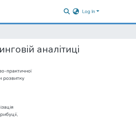
Log In
літиці
инговій аналітиці
во-практичної
и розвитку
ізація
трибуції
,