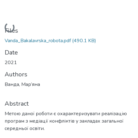
Loading...
Files
Vanda_Bakalavrska_robota.pdf
(490.1 KB)
Date
2021
Authors
Ванда, Мар’яна
Abstract
Метою даної роботи є охарактеризувати реалізацію
програм з медіації конфліктів у закладах загальної
середньої освіти.