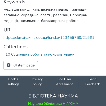
Keywords
медіація конфліктів
,
шкільна медіації
,
заклади
загальної середньої освіти
,
реалізація програм
медіації
,
насильство
,
бакалаврська робота
URI
https://ekmair.ukma.edu.ua/handle/123456789/21561
Collections
І 10 Соціальна робота та консультування
Full item page
Cookie
Privacy
End User
Send
settings
policy
Agreement
Feedback
БІБЛІОТЕКА НАУКМА
Наукова бібліотека НаУКМА