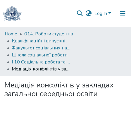
Log In
Communities
Home
014. Роботи студентів
&
Кваліфікаційні випускні роботи здобувачів вищої освіти бакалаврських програм
Collections
Факультет соціальних наук і соціальних технологій
Школа соціальної роботи
All of DSpace
І 10 Соціальна робота та консультування
Медіація конфліктів у закладах загальної середньої освіти
Statistics
Медіація конфліктів у закладах
загальної середньої освіти