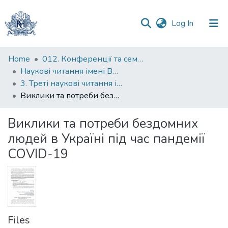
(current)
Log In
Communities
Home
012. Конференції та семінари НаУКМА
&
Наукові читання імені Володимира Івановича Полтавця
Collections
3. Треті наукові читання імені професора Володимира Івановича Полтавця
Виклики та потреби бездомних людей в Україні під час пандемії COVID-19
All of DSpace
Виклики та потреби бездомних
Statistics
людей в Україні під час пандемії
COVID-19
Files