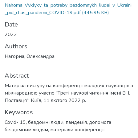
Nahorna_Vyklyky_ta_potreby_bezdomnykh_liudei_v_Ukraini
_pid_chas_pandemii_COVID-19.pdf
(445.95 KB)
Date
2022
Authors
Нагорна, Олександра
Abstract
Матеріал виступу на конференції молодих науковців з
міжнародною участю "Треті наукові читання імені В. І.
Полтавця", Київ, 11 лютого 2022 р.
Keywords
Covid- 19
,
бездомні люди
,
пандемія
,
допомога
бездомним людям
,
матеріали конференції