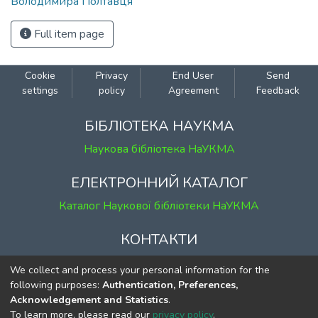
Володимира Полтавця
Full item page
Cookie
Privacy
End User
Send
settings
policy
Agreement
Feedback
БІБЛІОТЕКА НАУКМА
Наукова бібліотека НаУКМА
ЕЛЕКТРОННИЙ КАТАЛОГ
Каталог Наукової бібліотеки НаУКМА
КОНТАКТИ
м. Київ, вул. Григорія Сковороди, 2
We collect and process your personal information for the
к. 1, к. 120
following purposes:
Authentication, Preferences,
Acknowledgement and Statistics
.
тел.
(044) 463-69-31
To learn more, please read our
privacy policy
.