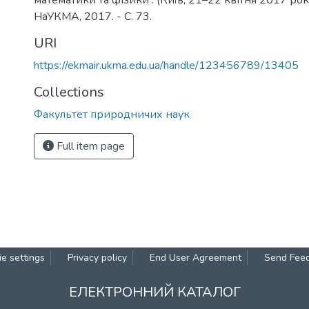
математики та фізики : (Київ, 21–22 квітня 2017 року)
НаУКМА, 2017. - C. 73.
URI
https://ekmair.ukma.edu.ua/handle/123456789/13405
Collections
Факультет природничих наук
Full item page
e settings
Privacy policy
End User Agreement
Send Fee
ЕЛЕКТРОННИЙ КАТАЛОГ