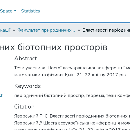
DSpace
Statistics
кації
Факультет природничих наук
них біотопних просторів
Abstract
Тези учасника Шостої всеукраїнської конференції 
математики та фізики, Київ, 21–22 квітня 2017 рік.
Keywords
kh
періодичний біотопний простір
,
теорема
,
тези конф
Citation
Яворський Р. С. Властивості періодичних біотопних пр
Яворський // Шоста всеукраїнська конференція мол