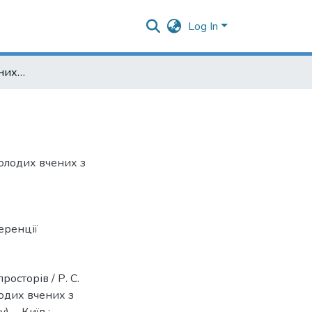
Log In
Властивості періодичних біотопних просторів
молодих вчених з
еренції
осторів / Р. С.
одих вчених з