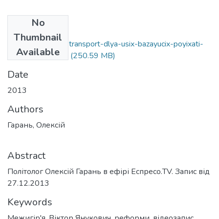
No
Files
Thumbnail
garan-znaidetsya-transport-dlya-usix-bazayucix-poyixati-
Available
do-mezigirya.mp4
(250.59 MB)
Date
2013
Authors
Гарань, Олексій
Abstract
Політолог Олексій Гарань в ефірі Еспресо.TV. Запис від
27.12.2013
Keywords
Межигір'я
,
Віктор Янукович
,
реформи
,
відеозапис