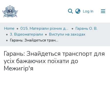
(current)
Log In
Communities
Home
015. Матеріали різних дослідників та організацій
Гарань О. В.
&
3. Відеоматеріали
Виступи на заходах
Collections
Гарань: Знайдеться транспорт для усіх бажаючих поїхати до Межигір'я
All of DSpace
Гарань: Знайдеться транспорт для
усіх бажаючих поїхати до
Statistics
Межигір'я