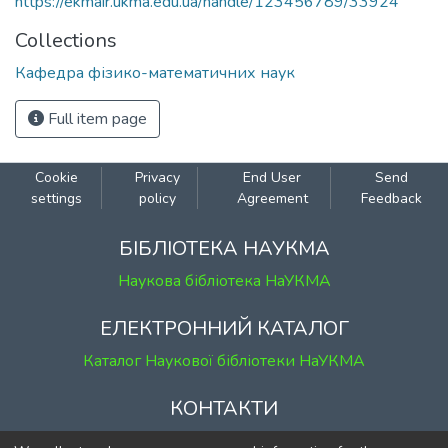
https://ekmair.ukma.edu.ua/handle/123456789/33924
Collections
Кафедра фізико-математичних наук
Full item page
Cookie
Privacy
End User
Send
settings
policy
Agreement
Feedback
БІБЛІОТЕКА НАУКМА
Наукова бібліотека НаУКМА
ЕЛЕКТРОННИЙ КАТАЛОГ
Каталог Наукової бібліотеки НаУКМА
КОНТАКТИ
м. Київ, вул. Григорія Сковороди, 2