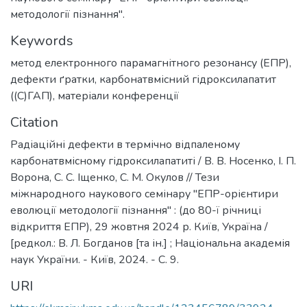
методології пізнання".
Keywords
метод електронного парамагнітного резонансу (ЕПР)
,
дефекти ґратки
,
карбонатвмісний гідроксилапатит
((С)ГАП)
,
матеріали конференції
Citation
Радіаційні дефекти в термічно відпаленому
карбонатвмісному гідроксилапатиті / В. В. Носенко, І. П.
Ворона, С. С. Іщенко, С. М. Окулов // Тези
міжнародного наукового семінару "ЕПР-орієнтири
еволюції методології пізнання" : (до 80-ї річниці
відкриття ЕПР), 29 жовтня 2024 р. Київ, Україна /
[редкол.: В. Л. Богданов [та ін.] ; Національна академія
наук України. - Київ, 2024. - С. 9.
URI