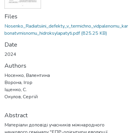
Files
Nosenko_Radiatsiini_defekty_v_termichno_vidpalenomu_kar
bonatvmisnomu_hidroksylapatyti.pdf
(825.25 KB)
Date
2024
Authors
Носенко, Валентина
Ворона, Ігор
Іщенко, С.
Окулов, Сергій
Abstract
Матеріали доповіді учасників міжнародного
наукового семінару "ЕПР-орієнтири еволюції