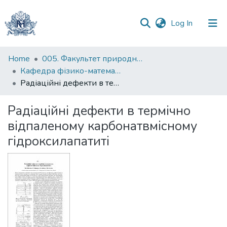
(current)
Log In
Communities
Home
005. Факультет природничих наук
&
Кафедра фізико-математичних наук
Collections
Радіаційні дефекти в термічно відпаленому карбонатвмісному гідроксилапатиті
All of DSpace
Радіаційні дефекти в термічно
відпаленому карбонатвмісному
Statistics
гідроксилапатиті