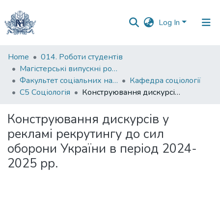
Log In
Communities
Home
014. Роботи студентів
&
Магістерські випускні роботи
Collections
Факультет соціальних наук і соціальних технологій
Кафедра соціології
С5 Соціологія
Конструювання дискурсів у рекламі рекрутингу до сил оборони України в період 2024-2025 рр.
All of DSpace
Конструювання дискурсів у
Statistics
рекламі рекрутингу до сил
оборони України в період 2024-
2025 рр.