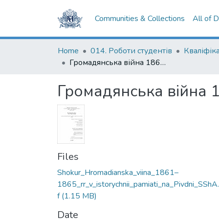
Communities & Collections
All of 
Home
014. Роботи студентів
Громадянська війна 1861–1865 рр. в історичній пам’яті на Півдні США
Громадянська війна 1
Files
Shokur_Hromadianska_viina_1861–
1865_rr_v_istorychnii_pamiati_na_Pivdni_SShA
f
(1.15 MB)
Date