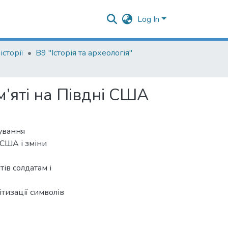
Log In
сторії
В9 "Історія та археологія"
м’яті на Півдні США
ування
 США і зміни
ів солдатам і
ітизації символів