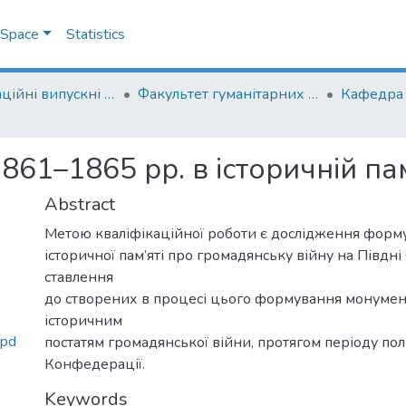
DSpace
Statistics
Кваліфікаційні випускні роботи здобувачів вищої освіти бакалаврських програм
Факультет гуманітарних наук
Кафедра і
861–1865 рр. в історичній па
Abstract
Метою кваліфікаційної роботи є дослідження форм
історичної пам’яті про громадянську війну на Півдні
ставлення
до створених в процесі цього формування монумент
історичним
.pd
постатям громадянської війни, протягом періоду пол
Конфедерації.
Keywords