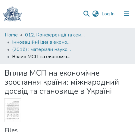
(current)
Log In
Communities
Home
012. Конференції та семінари НаУКМА
&
Інноваційні ідеї в економічній науці: пошуки вирішення сучасних проблем: матеріали науково-практичної конференції
Collections
(2018) : матеріали науково-практичної конференції, 19-20 квітня 2018 року
Вплив МСП на економічне зростання країни: міжнародний досвід та становище в Україні
All of DSpace
Вплив МСП на економічне
Statistics
зростання країни: міжнародний
досвід та становище в Україні
Files