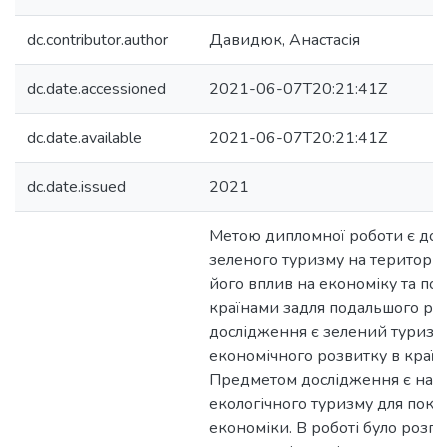
dc.contributor.author
Давидюк, Анастасія
dc.date.accessioned
2021-06-07T20:21:41Z
dc.date.available
2021-06-07T20:21:41Z
dc.date.issued
2021
Метою дипломної роботи є дос
зеленого туризму на території
його вплив на економіку та по
країнами задля подальшого роз
дослідження є зелений туризм 
економічного розвитку в країнах
Предметом дослідження є нап
екологічного туризму для пок
економіки. В роботі було розгл