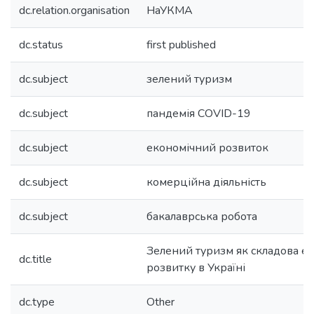
dc.relation.organisation
НаУКМА
dc.status
first published
dc.subject
зелений туризм
dc.subject
пандемія COVID-19
dc.subject
економічний розвиток
dc.subject
комерційна діяльність
dc.subject
бакалаврська робота
Зелений туризм як складова е
dc.title
розвитку в Україні
dc.type
Other