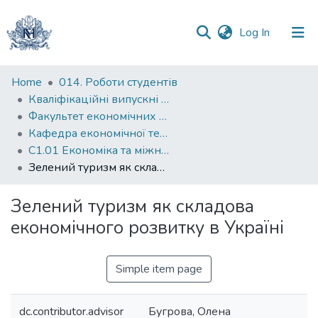
(current)
Log In
Communities
Home
014. Роботи студентів
&
Кваліфікаційні випускні роботи здобувачів вищої освіти бакалаврських програм
Collections
Факультет економічних наук
Кафедра економічної теорії
All of DSpace
С1.01 Економіка та міжнародні економічні відносини (економіка)
Зелений туризм як складова економічного розвитку в Україні
Statistics
Зелений туризм як складова
економічного розвитку в Україні
Simple item page
dc.contributor.advisor
Бугрова, Олена