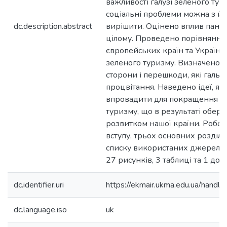
важливості галузі зеленого тури
соціальні проблеми можна з й
dc.description.abstract
вирішити. Оцінено вплив пандем
цілому. Проведено порівняння
європейських країн та України
зеленого туризму. Визначено о
сторони і перешкоди, які галь
процвітання. Наведено ідеї, як
впровадити для покращення ст
туризму, що в результаті обер
розвитком нашої країни. Робота
вступу, трьох основних розділів
списку використаних джерел, м
27 рисунків, 3 таблиці та 1 дод
dc.identifier.uri
https://ekmair.ukma.edu.ua/han
dc.language.iso
uk