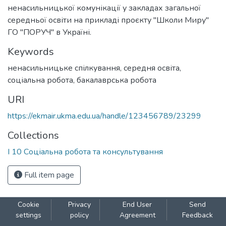
ненасильницької комунікації у закладах загальної
середньої освіти на прикладі проєкту "Школи Миру"
ГО "ПОРУЧ" в Україні.
Keywords
ненасильницьке спілкування
,
середня освіта
,
соціальна робота
,
бакалаврська робота
URI
https://ekmair.ukma.edu.ua/handle/123456789/23299
Collections
І 10 Соціальна робота та консультування
Full item page
Cookie
Privacy
End User
Send
settings
policy
Agreement
Feedback