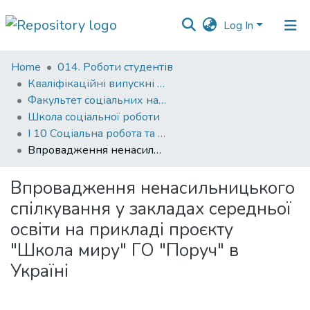
Log In
Communities
Home
014. Роботи студентів
&
Кваліфікаційні випускні роботи здобувачів вищої освіти бакалаврських програм
Collections
Факультет соціальних наук і соціальних технологій
Школа соціальної роботи
All of DSpace
І 10 Соціальна робота та консультування
Впровадження ненасильницького спілкування у закладах середньої освіти на прикладі проєкту "Школа миру" ГО "Поруч" в Україні
Statistics
Впровадження ненасильницького
спілкування у закладах середньої
освіти на прикладі проєкту
"Школа миру" ГО "Поруч" в
Україні