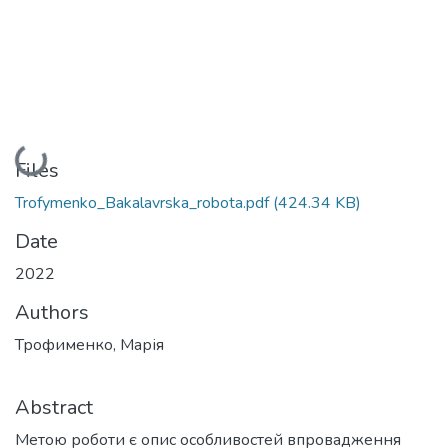
Loading...
Files
Trofymenko_Bakalavrska_robota.pdf
(424.34 KB)
Date
2022
Authors
Трофименко, Марія
Abstract
Метою роботи є опис особливостей впровадження