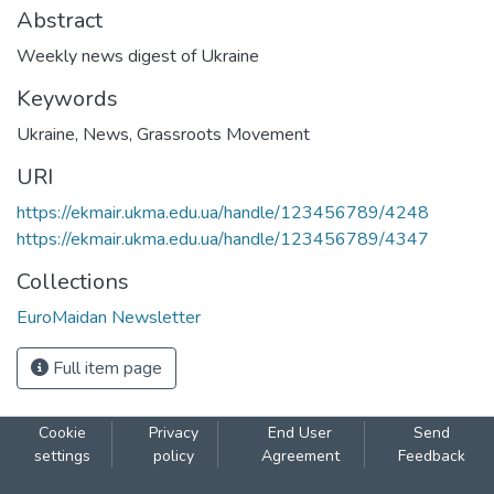
Abstract
Weekly news digest of Ukraine
Keywords
Ukraine
,
News
,
Grassroots Movement
URI
https://ekmair.ukma.edu.ua/handle/123456789/4248
https://ekmair.ukma.edu.ua/handle/123456789/4347
Collections
EuroMaidan Newsletter
Full item page
Cookie
Privacy
End User
Send
settings
policy
Agreement
Feedback