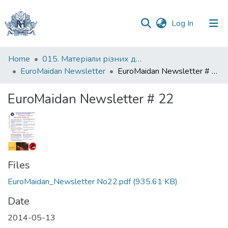
(current)
Log In
Communities
Home
015. Матеріали різних дослідників та організацій
&
EuroMaidan Newsletter
EuroMaidan Newsletter # 22
Collections
EuroMaidan Newsletter # 22
All of DSpace
Statistics
Files
EuroMaidan_Newsletter No22.pdf
(935.61 KB)
Date
2014-05-13