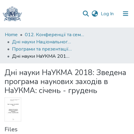
(current)
Log In
Communities
Home
012. Конференції та семінари НаУКМА
&
Дні науки Національного університету "Києво-Могилянська академія"
Collections
Програми та презентації Днів науки Національного університету "Києво-Могилянська академія"
Дні науки НаУКМА 2018: Зведена програма наукових заходів в НаУКМА: січень - грудень
All of DSpace
Дні науки НаУКМА 2018: Зведена
Statistics
програма наукових заходів в
НаУКМА: січень - грудень
Files