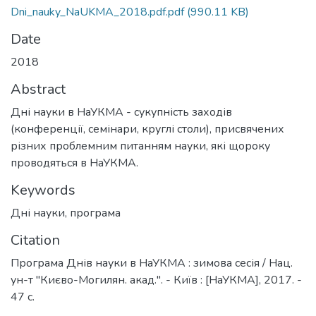
Dni_nauky_NaUKMA_2018.pdf.pdf
(990.11 KB)
Date
2018
Abstract
Дні науки в НаУКМА - сукупність заходів
(конференції, семінари, круглі столи), присвячених
різних проблемним питанням науки, які щороку
проводяться в НаУКМА.
Keywords
Дні науки
,
програма
Citation
Програма Днів науки в НаУКМА : зимова сесія / Нац.
ун-т "Києво-Могилян. акад.". - Київ : [НаУКМА], 2017. -
47 с.