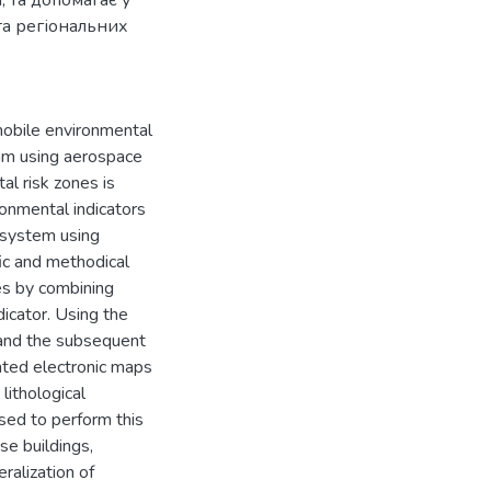
, та допомагає у
та регіональних
 mobile environmental
thm using aerospace
l risk zones is
onmental indicators
osystem using
fic and methodical
es by combining
dicator. Using the
s and the subsequent
ted electronic maps
lithological
sed to perform this
se buildings,
ralization of