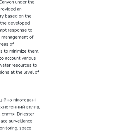
 Canyon under the
provided an
tory based on the
f the developed
ompt response to
nt management of
reas of
s to minimize them.
nto account various
 water resources to
ions at the level of
ційно пілотовані
ехногенний вплив
,
,
стаття
,
Dniester
ace surveillance
onitoring
,
space