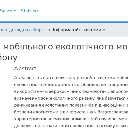
DSpace
Statistics
Науково-дослідна лабораторія "Науки про Землю"
Інформаційні системи мобільного екологічного моніторингу Дністровського каньйону
 мобільного екологічного мо
йону
Abstract
Актуальність статті полягає у розробці системи мобі
екологічного моніторингу та особливостям створенн
використанням аерокосмічних технологій. Запропо
визначення зон екологічного ризику, яка базується
ранжування екологічних показників під час оцінки 
безпеки екосистеми з використанням багатоспектр
характеристик космічних знімків. Цей науково-мет
дозволяє визначати зони екологічного ризику шлях