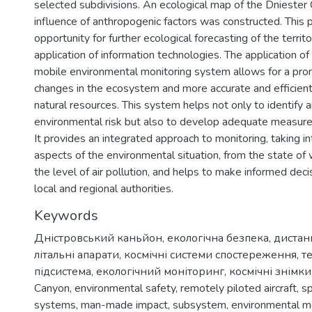
selected subdivisions. An ecological map of the Dniester
influence of anthropogenic factors was constructed. This 
opportunity for further ecological forecasting of the terri
application of information technologies. The application o
mobile environmental monitoring system allows for a pr
changes in the ecosystem and more accurate and efficie
natural resources. This system helps not only to identify a
environmental risk but also to develop adequate measure
It provides an integrated approach to monitoring, taking i
aspects of the environmental situation, from the state of
the level of air pollution, and helps to make informed decis
local and regional authorities.
Keywords
Дністровський каньйон
,
екологічна безпека
,
дистан
літальні апарати
,
космічні системи спостереження
,
т
підсистема
,
екологічний моніторинг
,
космічні знімки
Canyon
,
environmental safety
,
remotely piloted aircraft
,
sp
systems
,
man-made impact
,
subsystem
,
environmental m