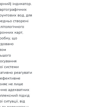
ярний) індикатор.
картографічних
рунтових вод, для
редньо створені
літологічного
тронних карт,
робку, що
удовано
ивом
льшого
тосування
ої системи
ративно реагувати
а ефективне
рияє не лише
анню адекватних
мплексний підхід
 ситуації, від