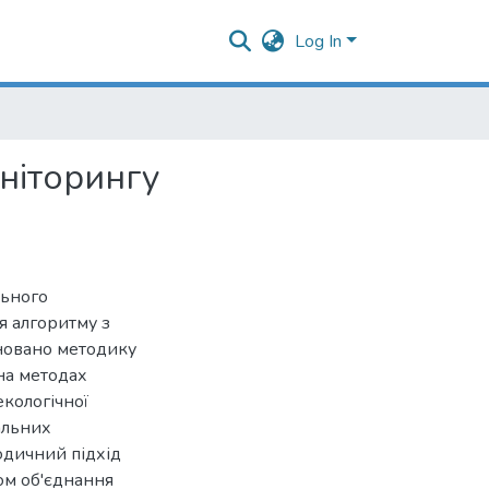
Log In
ніторингу
льного
я алгоритму з
новано методику
 на методах
екологічної
альних
одичний підхід
ом об'єднання