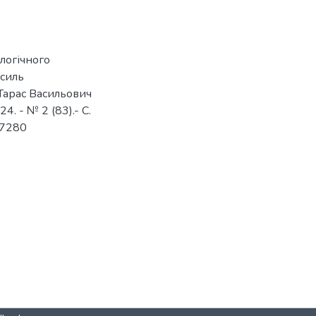
логічного
асиль
Тарас Васильович
4. - № 2 (83).- С.
27280