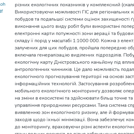
loh
різних екологічних показників у комплексний (скал
df
Використовуючи можливості ГІС для регіональних 
побудов та подальшої системи оцінок захищеності ґ
виконання цього виду робіт були використані попе
електронні карти потужності зони аерації та будови 
складу її порід у масштабі 1:1000 000. Кожна з елек
залучених для цих побудов, пройшла попередню об
включала генералізацію виділених підрозділів. Поб
екологічну карту Дністровського каньйону під впл
антропогенних чинників. Це дало можливість пода
екологічного прогнозування території на основі зас
інформаційних технологій. Застосування розроблен
мобільного екологічного моніторингу дозволяє опе
на зміни в екосистемі та здійснювати більш точне т
управління природними ресурсами. Така система сп
виявленню зон екологічного ризику, але й формув
заходів щодо їхньої мінімізації. Вона забезпечує ко
до моніторингу, враховуючи різні аспекти екологічної