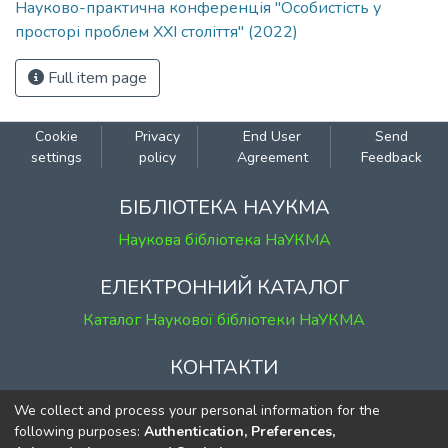
Науково-практична конференція "Особистість у
просторі проблем ХХІ століття" (2022)
Full item page
Cookie
Privacy
End User
Send
settings
policy
Agreement
Feedback
БІБЛІОТЕКА НАУКМА
Наукова бібліотека НаУКМА
ЕЛЕКТРОННИЙ КАТАЛОГ
Каталог Наукової бібліотеки НаУКМА
КОНТАКТИ
м. Київ, вул. Григорія Сковороди, 2
We collect and process your personal information for the
к. 1, к. 120
following purposes:
Authentication, Preferences,