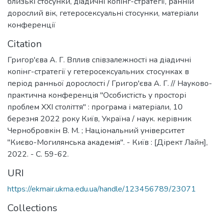
близькі стосунки
,
діадичні копінг-стратегії
,
ранній
дорослий вік
,
гетеросексуальні стосунки
,
матеріали
конференції
Citation
Григор'єва А. Г. Вплив співзалежності на діадичні
копінг-стратегії у гетеросексуальних стосунках в
період ранньої дорослості / Григор'єва А. Г. // Науково-
практична конференція "Особистість у просторі
проблем ХХІ століття" : програма і матеріали, 10
березня 2022 року Київ, Україна / наук. керівник
Чернобровкін В. М. ; Національний університет
"Києво-Могилянська академія". - Київ : [Дірект Лайн],
2022. - C. 59-62.
URI
https://ekmair.ukma.edu.ua/handle/123456789/23071
Collections