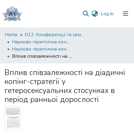
(current)
Log In
Communities
Home
012. Конференції та семінари НаУКМА
&
Науково-практична конференція "Особистість у просторі проблем ХХІ століття"
Collections
Науково-практична конференція "Особистість у просторі проблем ХХІ століття" (2022)
Вплив співзалежності на діадичні копінг-стратегії у гетеросексуальних стосунках в період ранньої дорослості
All of DSpace
Вплив співзалежності на діадичні
Statistics
копінг-стратегії у
гетеросексуальних стосунках в
період ранньої дорослості