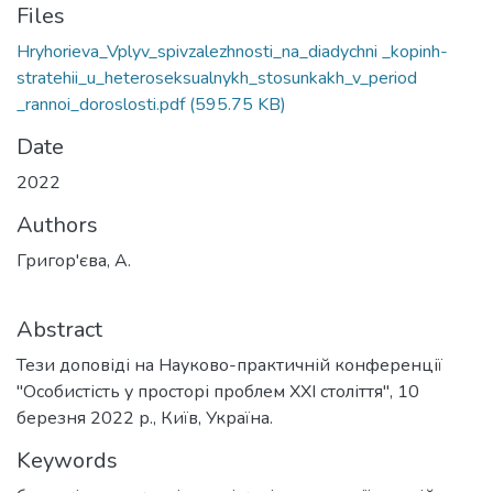
Files
Hryhorieva_Vplyv_spivzalezhnosti_na_diadychni _kopinh-
stratehii_u_heteroseksualnykh_stosunkakh_v_period
_rannoi_doroslosti.pdf
(595.75 KB)
Date
2022
Authors
Григор'єва, А.
Abstract
Тези доповіді на Науково-практичній конференції
"Особистість у просторі проблем ХХІ століття", 10
березня 2022 р., Київ, Україна.
Keywords