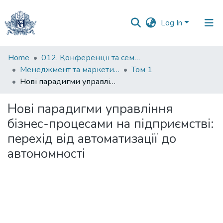
Log In
Communities
Home
012. Конференції та семінари НаУКМА
&
Менеджмент та маркетинг як фактори розвитку бізнесу : матеріали ІV Міжнародної науково-практичної конференції 15-17 квітня 2026 р.
Том 1
Collections
Нові парадигми управління бізнес-процесами на підприємстві: перехід від автоматизації до автономності
All of DSpace
Нові парадигми управління
бізнес-процесами на підприємстві:
Statistics
перехід від автоматизації до
автономності