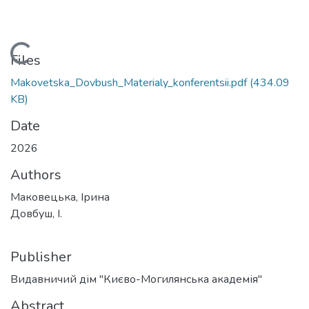
Loading...
Files
Makovetska_Dovbush_Materialy_konferentsii.pdf
(434.09
KB)
Date
2026
Authors
Маковецька, Ірина
Довбуш, І.
Publisher
Видавничий дім "Києво-Могилянська академія"
Abstract