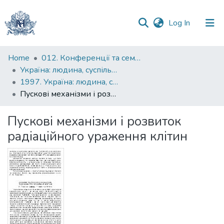
(current)
Log In
Communities
Home
012. Конференції та семінари НаУКМА
&
Україна: людина, суспільство, природа : щорічна наукова конференція
Collections
1997. Україна: людина, суспільство, природа : третя щорічна наукова конференція, присвячена 400-й річниці народження і 350-й річниці смерті Петра Могили : тези доповідей
Пускові механізми і розвиток радіаційного ураження клітин
All of DSpace
Пускові механізми і розвиток
Statistics
радіаційного ураження клітин