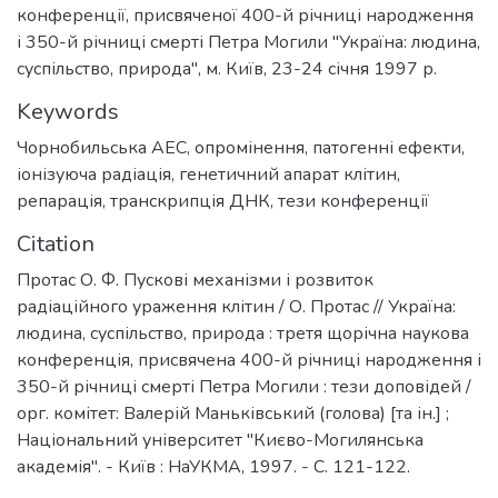
конференції, присвяченої 400-й річниці народження
і 350-й річниці смерті Петра Могили "Україна: людина,
суспільство, природа", м. Київ, 23-24 січня 1997 р.
Keywords
Чорнобильська АЕС
,
опромінення
,
патогенні ефекти
,
іонізуюча радіація
,
генетичний апарат клітин
,
репарація
,
транскрипція ДНК
,
тези конференції
Citation
Протас О. Ф. Пускові механізми і розвиток
радіаційного ураження клітин / О. Протас // Україна:
людина, суспільство, природа : третя щорічна наукова
конференція, присвячена 400-й річниці народження і
350-й річниці смерті Петра Могили : тези доповідей /
орг. комітет: Валерій Маньківський (голова) [та ін.] ;
Національний університет "Києво-Могилянська
академія". - Київ : НаУКМА, 1997. - С. 121-122.