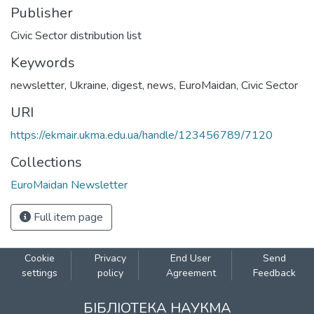
Publisher
Civic Sector distribution list
Keywords
newsletter
,
Ukraine
,
digest
,
news
,
EuroMaidan
,
Civic Sector
URI
https://ekmair.ukma.edu.ua/handle/123456789/7120
Collections
EuroMaidan Newsletter
Full item page
Cookie
Privacy
End User
Send
settings
policy
Agreement
Feedback
БІБЛІОТЕКА НАУКМА