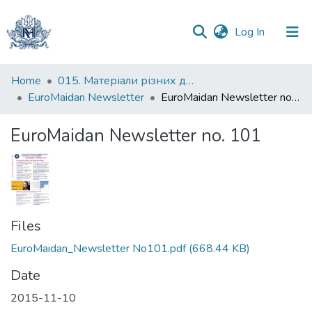
(current)
Log In
Communities
Home
015. Матеріали різних дослідників та організацій
&
EuroMaidan Newsletter
EuroMaidan Newsletter no. 101
Collections
EuroMaidan Newsletter no. 101
All of DSpace
Statistics
Files
EuroMaidan_Newsletter No101.pdf
(668.44 KB)
Date
2015-11-10