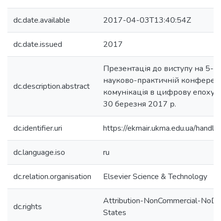
dc.date.available
2017-04-03T13:40:54Z
dc.date.issued
2017
Презентація до виступу на 5-
науково-практичній конференц
dc.description.abstract
комунікація в цифрову епоху",
30 березня 2017 р.
dc.identifier.uri
https://ekmair.ukma.edu.ua/han
dc.language.iso
ru
dc.relation.organisation
Elsevier Science & Technology
Attribution-NonCommercial-NoDer
dc.rights
States