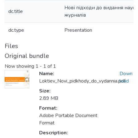
Нові підходи до видання нау
dc.title
журналів
dc.type
Presentation
Files
Original bundle
Now showing
1 - 1 of 1
Name:
Down
Loktiev_Novi_pidkhody_do_vydannia.pdf
load
Size:
2.89 MB
Format:
Adobe Portable Document
Format
Description: