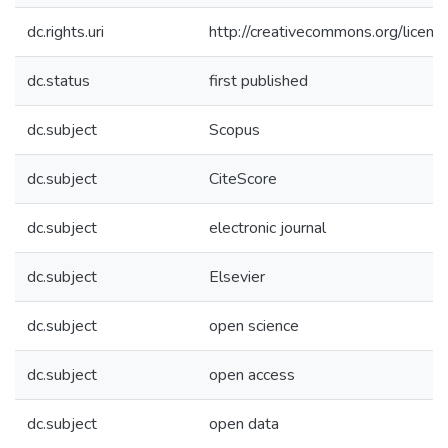
dc.rights.uri
http://creativecommons.org/licens
dc.status
first published
dc.subject
Scopus
dc.subject
CiteScore
dc.subject
electronic journal
dc.subject
Elsevier
dc.subject
open science
dc.subject
open access
dc.subject
open data