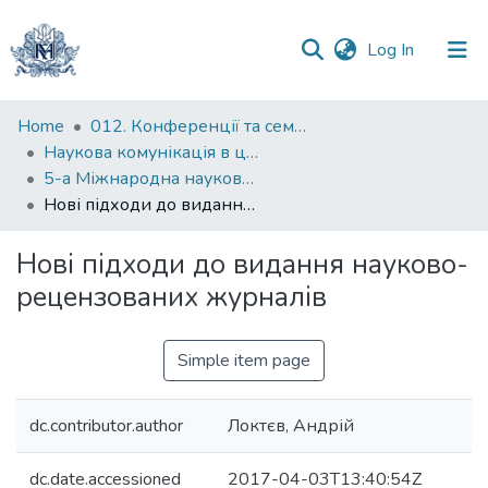
(current)
Log In
Communities
Home
012. Конференції та семінари НаУКМА
&
Наукова комунікація в цифрову епоху
Collections
5-а Міжнародна науково-практична конференція “Наукова комунікація в цифрову епоху”
Нові підходи до видання науково-рецензованих журналів
All of DSpace
Нові підходи до видання науково-
Statistics
рецензованих журналів
Simple item page
dc.contributor.author
Локтєв, Андрій
dc.date.accessioned
2017-04-03T13:40:54Z