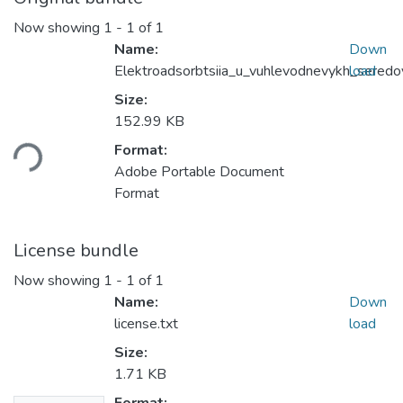
Now showing
1 - 1 of 1
Name:
Down
Elektroadsorbtsiia_u_vuhlevodnevykh_seredo
load
Size:
152.99 KB
ading...
Format:
Adobe Portable Document
Format
License bundle
Now showing
1 - 1 of 1
Name:
Down
license.txt
load
Size:
1.71 KB