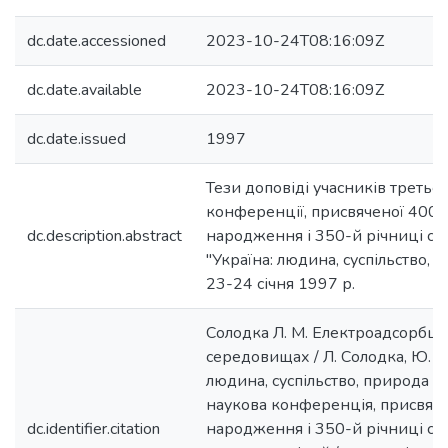
dc.date.accessioned
2023-10-24T08:16:09Z
dc.date.available
2023-10-24T08:16:09Z
dc.date.issued
1997
Тези доповіді учасників третьої
конференції, присвяченої 400-
dc.description.abstract
народження і 350-й річниці см
"Україна: людина, суспільство, п
23-24 січня 1997 р.
Солодка Л. М. Електроадсорбці
середовищах / Л. Солодка, Ю. Н
людина, суспільство, природа : 
наукова конференція, присвяче
dc.identifier.citation
народження і 350-й річниці см