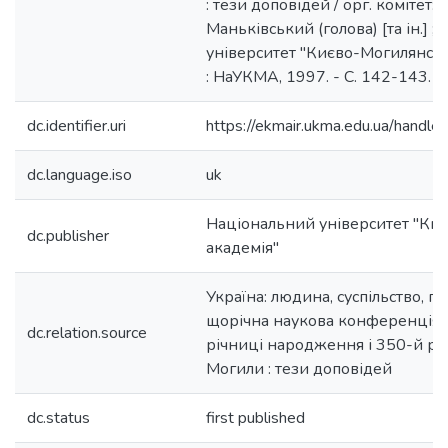
: тези доповідей / орг. комітет: 
Маньківський (голова) [та ін.] 
університет "Києво-Могилянська
: НаУКМА, 1997. - С. 142-143.
dc.identifier.uri
https://ekmair.ukma.edu.ua/han
dc.language.iso
uk
Національний університет "Ки
dc.publisher
академія"
Україна: людина, суспільство, пр
щорічна наукова конференція,
dc.relation.source
річниці народження і 350-й рі
Могили : тези доповідей
dc.status
first published