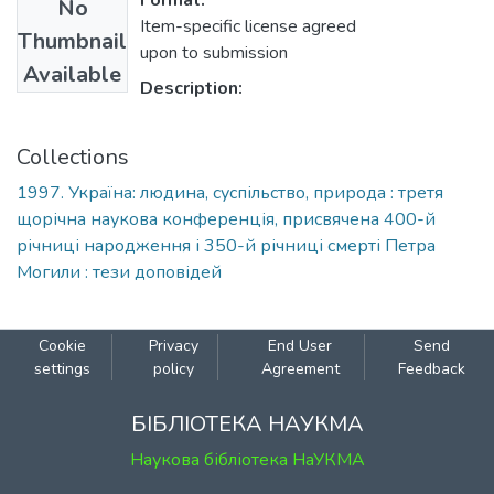
Format:
No
Item-specific license agreed
Thumbnail
upon to submission
Available
Description:
Collections
1997. Україна: людина, суспільство, природа : третя
щорічна наукова конференція, присвячена 400-й
річниці народження і 350-й річниці смерті Петра
Могили : тези доповідей
Cookie
Privacy
End User
Send
settings
policy
Agreement
Feedback
БІБЛІОТЕКА НАУКМА
Наукова бібліотека НаУКМА