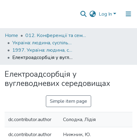
Log In
Communities
Home
012. Конференції та семінари НаУКМА
&
Україна: людина, суспільство, природа : щорічна наукова конференція
Collections
1997. Україна: людина, суспільство, природа : третя щорічна наукова конференція, присвячена 400-й річниці народження і 350-й річниці смерті Петра Могили : тези доповідей
Електроадсорбція у вуглеводневих середовищах
All of DSpace
Електроадсорбція у
Statistics
вуглеводневих середовищах
Simple item page
dc.contributor.author
Солодка, Лідія
dc.contributor.author
Нижник, Ю.