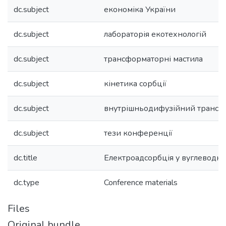
dc.subject
економіка України
dc.subject
лабораторія екотехнологій
dc.subject
трансформаторні мастила
dc.subject
кінетика сорбції
dc.subject
внутрішньодифузійний трансп
dc.subject
тези конференції
dc.title
Електроадсорбція у вуглеводн
dc.type
Conference materials
Files
Original bundle