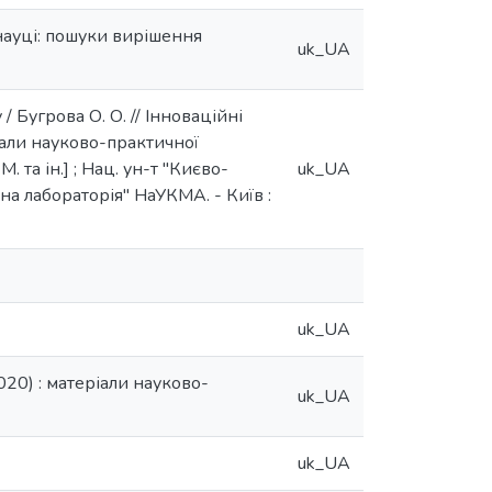
науці: пошуки вирішення
uk_UA
 Бугрова О. О. // Інноваційні
іали науково-практичної
 та ін.] ; Нац. ун-т "Києво-
uk_UA
на лабораторія" НаУКМА. - Київ :
uk_UA
020) : матеріали науково-
uk_UA
uk_UA