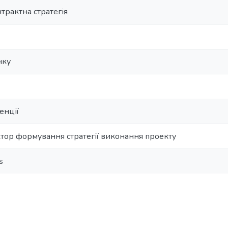
трактна стратегія
нку
енції
ктор формування стратегії виконання проекту
s