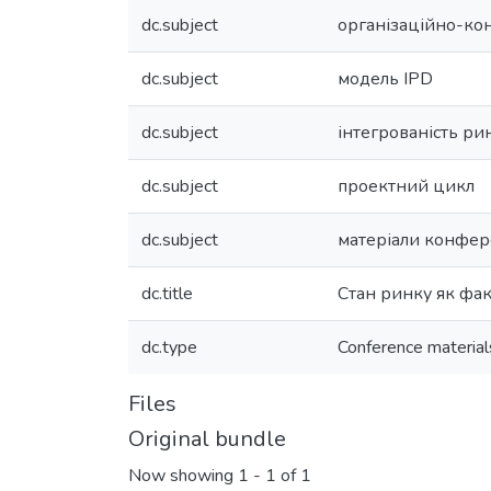
dc.subject
організаційно-кон
dc.subject
модель IPD
dc.subject
інтегрованість ри
dc.subject
проектний цикл
dc.subject
матеріали конфер
dc.title
Стан ринку як фа
dc.type
Conference material
Files
Original bundle
Now showing
1 - 1 of 1