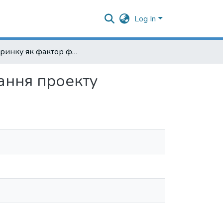
Log In
Стан ринку як фактор формування стратегії виконання проекту
ання проекту