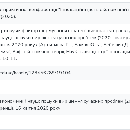
-практичної конференції "Інноваційні ідеї в економічній 
(2020).
н ринку як фактор формування стратегії виконання проекту /
й науці: пошуки вирішення сучасних проблем (2020) : матер
ітня 2020 року / [Артьомова Т. І., Бажал Ю. М., Бебешко Д. М.
ія", Каф. економічної теорії, Наук.-навч. центр "Інновацій
. 10-11.
ma.edu.ua/handle/123456789/19104
в економічній науці: пошуки вирішення сучасних проблем (2
енції, 16 квітня 2020 року