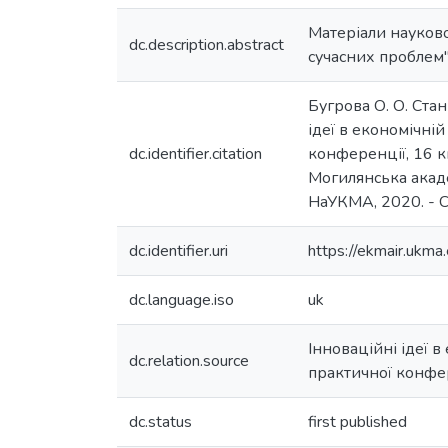
Матеріали науково
dc.description.abstract
сучасних проблем"
Бугрова О. О. Ста
ідеї в економічні
dc.identifier.citation
конференції, 16 кв
Могилянська академ
НаУКМА, 2020. - C
dc.identifier.uri
https://ekmair.uk
dc.language.iso
uk
Інноваційні ідеї 
dc.relation.source
практичної конфер
dc.status
first published