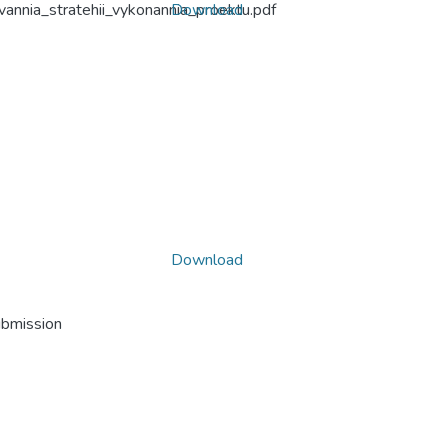
annia_stratehii_vykonannia_proektu.pdf
Download
Download
ubmission