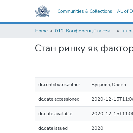
Communities & Collections
All of 
Home
012. Конференції та семінари НаУКМА
Стан ринку як фактор
dc.contributor.author
Бугрова, Олена
dc.date.accessioned
2020-12-15T11:0
dc.date.available
2020-12-15T11:0
dc.date.issued
2020