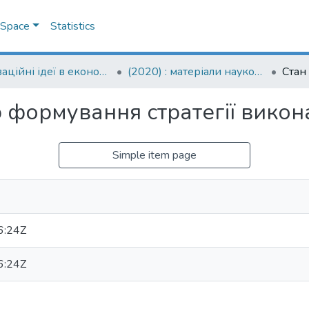
DSpace
Statistics
Інноваційні ідеї в економічній науці: пошуки вирішення сучасних проблем: матеріали науково-практичної конференції
(2020) : матеріали науково-практичної конференції, 16 квітня 2020 року
 формування стратегії викон
Simple item page
6:24Z
6:24Z